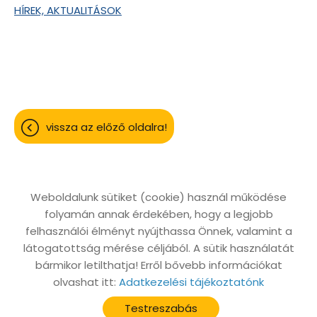
HÍREK, AKTUALITÁSOK
vissza az előző oldalra!
Weboldalunk sütiket (cookie) használ működése
folyamán annak érdekében, hogy a legjobb
Oldal információk
Adatkezelési tájékoztató
felhasználói élményt nyújthassa Önnek, valamint a
Impresszum
Sütik kezelése
látogatottság mérése céljából. A sütik használatát
bármikor letilthatja! Erről bővebb információkat
Akadálymentesítési nyilatkozat
olvashat itt:
Adatkezelési tájékoztatónk
© 2026 - Minden jog fenntartva
Testreszabás