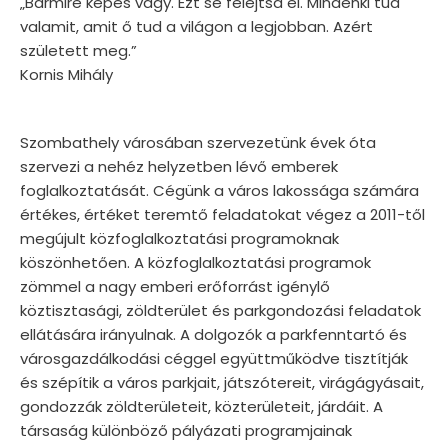
„Bármire képes vagy. Ezt se felejtsd el. Mindenki tud
valamit, amit ő tud a világon a legjobban. Azért
született meg.”
Kornis Mihály
Szombathely városában szervezetünk évek óta
szervezi a nehéz helyzetben lévő emberek
foglalkoztatását. Cégünk a város lakossága számára
értékes, értéket teremtő feladatokat végez a 2011-től
megújult közfoglalkoztatási programoknak
köszönhetően. A közfoglalkoztatási programok
zömmel a nagy emberi erőforrást igénylő
köztisztasági, zöldterület és parkgondozási feladatok
ellátására irányulnak. A dolgozók a parkfenntartó és
városgazdálkodási céggel együttműködve tisztítják
és szépítik a város parkjait, játszótereit, virágágyásait,
gondozzák zöldterületeit, közterületeit, járdáit. A
társaság különböző pályázati programjainak