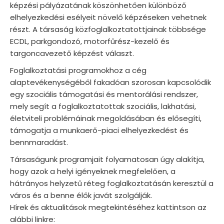
képzési pályázatának köszönhetően különböző
elhelyezkedési esélyeit növelő képzéseken vehetnek
részt. A társaság közfoglalkoztatottjainak többsége
ECDL, parkgondozó, motorfűrész-kezelő és
targoncavezető képzést választ.
Foglalkoztatási programokhoz a cég
alaptevékenységéből fakadóan szorosan kapcsolódik
egy szociális támogatási és mentorálási rendszer,
mely segít a foglalkoztatottak szociális, lakhatási,
életviteli problémáinak megoldásában és elősegíti,
támogatja a munkaerő-piaci elhelyezkedést és
bennmaradást.
Társaságunk programjait folyamatosan úgy alakítja,
hogy azok a helyi igényeknek megfelelően, a
hátrányos helyzetű réteg foglalkoztatásán keresztül a
város és a benne élők javát szolgálják.
Hírek és aktualitások megtekintéséhez kattintson az
alábbi linkre: