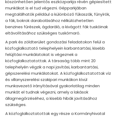
köszönhetően jelentős eszközparkja révén gépiesített
munkákat is el tud végezni. Gépparkjában
megtalálhatók például a különböző fűkaszák, fűnyírók,
a fák, bokrok darabolásához nélkülözhetetlen
benzines fűrészek, ágdaráló, a kivágott fák tuskóinak
eltávolításához szükséges tuskómaró.
A park és zöldterület gondozási feladatokon felül a
közfoglalkoztató telephelyein karbantartási, kisebb
felújítási munkálatokat is végeznek a
közfoglalkoztatottak. A társaság több mint 20
telephelyén végzik a napi javítási, karbantartási,
gépszerelési munkálatokat. A közfoglalkoztatottak víz
és villanyszerelési szakipari munkákon kívül
munkavezető irányításával gyakorlatilag minden
munkát el tudnak végezni, amely a lakások
állagmegőrzéséhez, a kisebb hibák javításához
szükséges.
A közfoglalkoztatottak egy része a Kormányhivatal