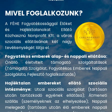
MIVEL FOGLALKOZUNK?
A FÉHE Fogyatékossággal Élőket
és Hajléktalanokat Ellátó
Közhasznú Nonprofit Kft. a város
szociális ellátásának két nagy
tevékenységét látja el.
Fogyatékos emberek alap- és nappali ellátása:
Önálló életvitelt támogató szolgáltatások
(Támogató Szolgálat, Fogyatékos Emberek Nappali
Szolgálata, Fejlesztő foglalkoztatás)
Hajléktalan embereket ellátó szociális
intézménye:
Utcai szociális szolgálat (tartósan
utcán tartózkodó egyének ellátása); Átmeneti
szállás (személyeknek az elhelyezése); Nappali
melegedő (tartósan utcán élő emberek nappali