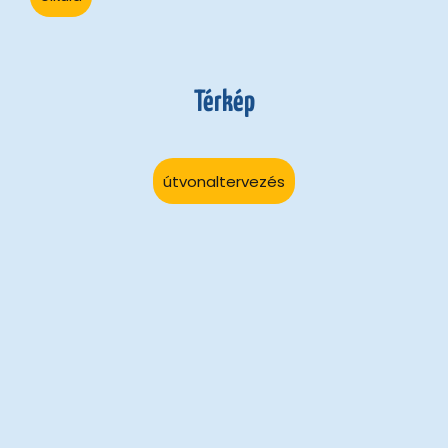
Térkép
útvonaltervezés