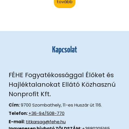
tovább
Kapcsolat
FÉHE Fogyatékossággal Élőket és
Hajléktalanokat Ellátó Közhasznú
Nonprofit Kft.
Cím:
9700 Szombathely, 11-es Huszár út 116.
Telefon:
+36-94/508-770
E-mail:
titkarsag@fehe.hu
Ingyenesen hívható ZÖLDSZÁM:
+3680205165