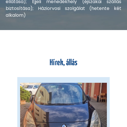
ellátása); Éjjeli menedékhely (éjszakai szállás
biztosítása); Háziorvosi szolgálat (hetente két
alkalom)
Hírek, állás