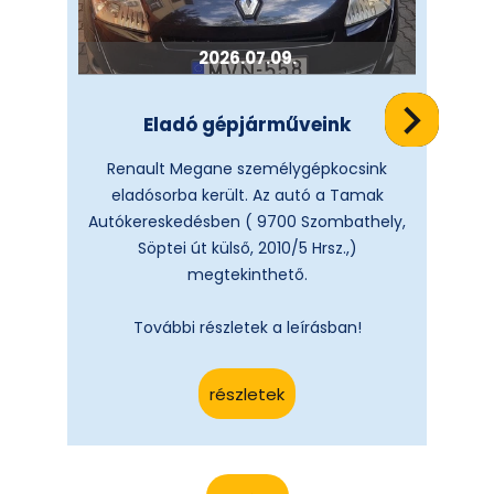
2026.07.09.
Eladó gépjárműveink
Renault Megane személygépkocsink
Fiat
eladósorba került. Az autó a Tamak
Autókereskedésben ( 9700 Szombathely,
Aut
Söptei út külső, 2010/5 Hrsz.,)
megtekinthető.
További részletek a leírásban!
részletek