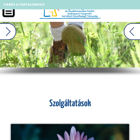
UGRÁS A TARTALOMHOZ
II
Szolgáltatások