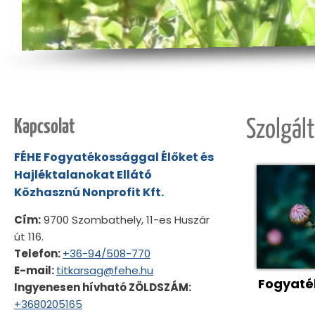
Kapcsolat
Szolgál
FÉHE Fogyatékossággal Élőket és
Hajléktalanokat Ellátó
Közhasznú Nonprofit Kft.
Cím:
9700 Szombathely, 11-es Huszár
út 116.
Telefon:
+36-94/508-770
E-mail:
titkarsag@fehe.hu
Fogyaté
Ingyenesen hívható ZÖLDSZÁM:
+3680205165