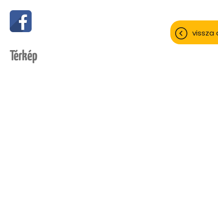
vissza 
Térkép