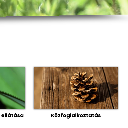
Sajtószemle
Pályázatok
 ellátása
Közfoglalkoztatás