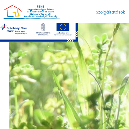
UGRÁS A TARTALOMHOZ
Szolgáltatások
Fogyatékos E
Hajléktalan 
Közfogl