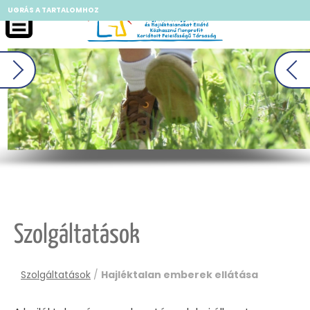
UGRÁS A TARTALOMHOZ
II
Szolgáltatások
Szolgáltatások
/
Hajléktalan emberek ellátása