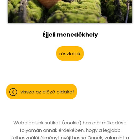
Éjjeli menedékhely
részletek
vissza az előző oldalra!
Weboldalunk sütiket (cookie) használ működése
folyamán annak érdekében, hogy a legjobb
Oldal információk
Adatkezelési tájékoztató
felhasználói élményt nyújthassa Önnek, valamint a