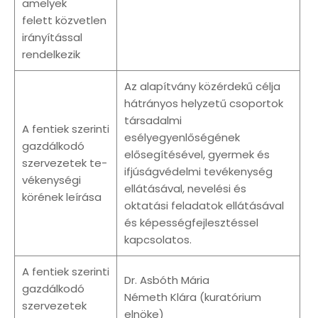
amelyek
felett közvetlen
irányítással
rendelkezik
Az alapítvány közérdekű célja
hátrányos helyzetű csoportok
társadalmi
A fentiek szerinti
esélyegyenlőségének
gazdálkodó
elősegítésével, gyermek és
szervezetek te-
ifjúságvédelmi tevékenység
vékenységi
ellátásával, nevelési és
körének leírása
oktatási feladatok ellátásával
és képességfejlesztéssel
kapcsolatos.
A fentiek szerinti
Dr. Asbóth Mária
gazdálkodó
Németh Klára (kuratórium
szervezetek
elnöke)