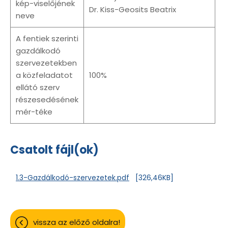
kép-viselőjének
Dr. Kiss-Geosits Beatrix
neve
A fentiek szerinti
gazdálkodó
szervezetekben
a közfeladatot
100%
ellátó szerv
részesedésének
mér-téke
Csatolt fájl(ok)
1.3-Gazdálkodó-szervezetek.pdf
[326,46KB]
vissza az előző oldalra!