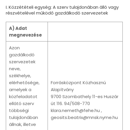
I. Közzétételi egység: A szerv tulajdonában álló vagy
részvételével működő gazdálkodó szervezetek
A) Adat
megnevezése
Azon
gazdálkodó
szervezetek
neve,
székhelye,
elérhetősége,
Forrásközpont Közhasznú
amelyek a
Alapítvány
közfeladatot
9700 Szombathely 11-es Huszár
ellátó szerv
út 116. 94/508-770
többségi
klara.nemeth@fehe.hu ,
tulajdonában
geosits.beatrix@mnsk.nyme.hu
állnak, illetve