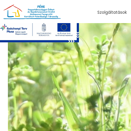
UGRÁS A TARTALOMHOZ
Szolgáltatások
Fogyatékos E
Hajléktalan 
Közfogl