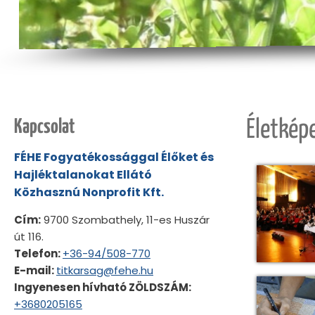
Kapcsolat
Életkép
FÉHE Fogyatékossággal Élőket és
Hajléktalanokat Ellátó
Közhasznú Nonprofit Kft.
Cím:
9700 Szombathely, 11-es Huszár
út 116.
Telefon:
+36-94/508-770
E-mail:
titkarsag@fehe.hu
Ingyenesen hívható ZÖLDSZÁM:
+3680205165